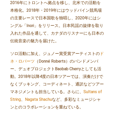
2016年にトロントへ拠点を移し、北米での活動を
本格化。2018年・2019年にはウッドバイン競馬場
の主要レースで日本国歌を独唱し、2020年にはシ
ングル「Inori」をリリース。日本民謡の旋律を取り
入れた作品を通して、カナダのリスナーにも日本の
伝統音楽の魅力を届けた。
ソロ活動に加え、ジュノー賞受賞アーティストの
ド
ネ・ロバーツ
（Donné Roberts）のバンドメンバ
ー、デュオプロジェクトBaobab Cherryとしても活
動。2018年以降4度の日本ツアーでは、演奏だけで
なくブッキング、コーディネート、通訳などツアー
マネジメントも担当している。さらに、
Sultans of
String
、
Nagata Shachu
など、多彩なミュージシャ
ンとのコラボレーションを重ねている。