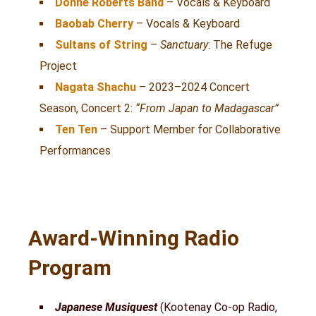
Donné Roberts Band
– Vocals & Keyboard
Baobab Cherry
– Vocals & Keyboard
Sultans of String
–
Sanctuary
: The Refuge
Project
Nagata Shachu
– 2023–2024 Concert
Season, Concert 2:
“From Japan to Madagascar”
Ten Ten
– Support Member for Collaborative
Performances
Award-Winning Radio
Program
Japanese Musiquest
(Kootenay Co-op Radio,