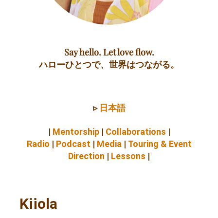
Say hello. Let love flow.
ハローひとつで、世界はつながる。
▹
日本語
|
Mentorship
|
Collaborations
|
Radio
|
Podcast
|
Media
|
Touring & Event
Direction
|
Lessons
|
Kiiola